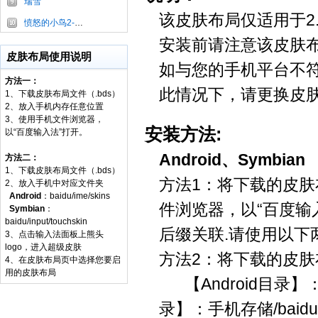
瑞雪
该皮肤布局仅适用于2
愤怒的小鸟2-蓝弟弟
安装前请注意该皮肤
皮肤布局使用说明
如与您的手机平台不
方法一：
此情况下，请更换皮
1、下载皮肤布局文件（.bds）
2、放入手机内存任意位置
3、使用手机文件浏览器，
安装方法:
以“百度输入法”打开。
Android、Symbian
方法二：
1、下载皮肤布局文件（.bds）
方法1：将下载的皮肤
2、放入手机中对应文件夹
Android
：baidu/ime/skins
件浏览器，以“百度输入
Symbian
：
baidu/input/touchskin
后缀关联.请使用以下
3、点击输入法面板上熊头
logo，进入超级皮肤
方法2：将下载的皮肤
4、在皮肤布局页中选择您要启
用的皮肤布局
【Android目录】：sdca
录】：手机存储/baidu/in