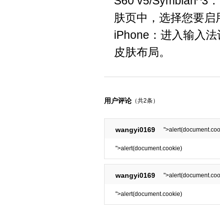
S60 v5/Symbi
肤页中，选择您要启
iPhone：进入输
皮肤布局。
用户评论
（共2条）
wangyi0169
">alert(document.coo
">alert(document.cookie)
wangyi0169
">alert(document.coo
">alert(document.cookie)