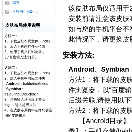
瑞雪
该皮肤布局仅适用于2
愤怒的小鸟2-蓝弟弟
安装前请注意该皮肤
皮肤布局使用说明
如与您的手机平台不
方法一：
此情况下，请更换皮
1、下载皮肤布局文件（.bds）
2、放入手机内存任意位置
3、使用手机文件浏览器，
安装方法:
以“百度输入法”打开。
Android、Symbian
方法二：
1、下载皮肤布局文件（.bds）
方法1：将下载的皮肤
2、放入手机中对应文件夹
Android
：baidu/ime/skins
件浏览器，以“百度输
Symbian
：
baidu/input/touchskin
后缀关联.请使用以
3、点击输入法面板上熊头
logo，进入超级皮肤
方法2：将下载的皮肤
4、在皮肤布局页中选择您要启
用的皮肤布局
【Android目录】：sdca
录】：手机存储/baidu/in