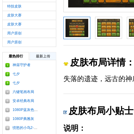
特技皮肤
皮肤大赛
皮肤大赛
用户原创
用户原创
最热排行
最新上传
皮肤布局详情
神庙守护者
七夕
失落的遗迹，远古的神
七夕
六键笔画布局
安卓经典布局
皮肤布局小贴士
1080P蓝灰色布局
1080P典雅灰
说明：
愤怒的小鸟2-炫舞银