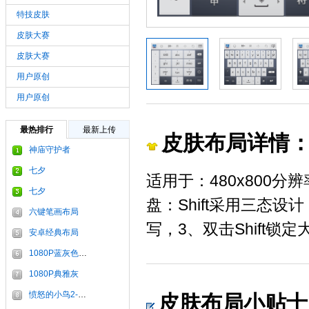
特技皮肤
皮肤大赛
皮肤大赛
用户原创
用户原创
最热排行
最新上传
皮肤布局详情
神庙守护者
七夕
适用于：480x800分
七夕
盘：Shift采用三态设
六键笔画布局
写，3、双击Shift锁定
安卓经典布局
1080P蓝灰色布局
1080P典雅灰
愤怒的小鸟2-炫舞银
皮肤布局小贴士