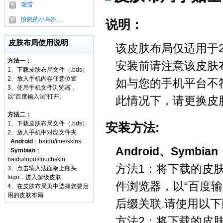
瑞雪
愤怒的小鸟2-蓝弟弟
说明：
皮肤布局使用说明
该皮肤布局仅适用于2
方法一：
安装前请注意该皮肤
1、下载皮肤布局文件（.bds）
2、放入手机内存任意位置
如与您的手机平台不
3、使用手机文件浏览器，
以“百度输入法”打开。
此情况下，请更换皮
方法二：
1、下载皮肤布局文件（.bds）
安装方法:
2、放入手机中对应文件夹
Android
：baidu/ime/skins
Android、Symbian
Symbian
：
baidu/input/touchskin
方法1：将下载的皮肤
3、点击输入法面板上熊头
logo，进入超级皮肤
件浏览器，以“百度输
4、在皮肤布局页中选择您要启
用的皮肤布局
后缀关联.请使用以
方法2：将下载的皮肤