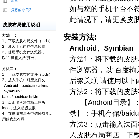
瑞雪
如与您的手机平台不
愤怒的小鸟2-蓝弟弟
此情况下，请更换皮
皮肤布局使用说明
安装方法:
方法一：
1、下载皮肤布局文件（.bds）
Android、Symbian
2、放入手机内存任意位置
3、使用手机文件浏览器，
方法1：将下载的皮肤
以“百度输入法”打开。
件浏览器，以“百度输入
方法二：
1、下载皮肤布局文件（.bds）
后缀关联.请使用以下
2、放入手机中对应文件夹
Android
：baidu/ime/skins
方法2：将下载的皮肤
Symbian
：
baidu/input/touchskin
【Android目录】：sdca
3、点击输入法面板上熊头
logo，进入超级皮肤
录】：手机存储/baidu/in
4、在皮肤布局页中选择您要启
用的皮肤布局
方法3：点击输入法面
入皮肤布局商店，下